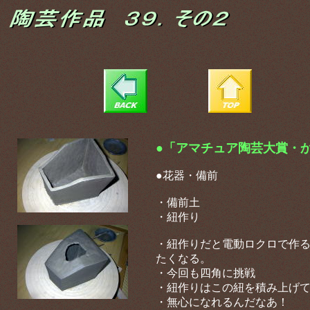
●「アマチュア陶芸大賞・か
●花器・備前
・備前土
・紐作り
・紐作りだと電動ロクロで作
たくなる。
・今回も四角に挑戦
・紐作りはこの紐を積み上げ
・無心になれるんだなあ！