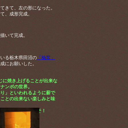
いてきて、左の形になった。
せて、成形完成。
で描いて完成。
ている栃木県田沼の
「楡窯」
焼成にお願いした。
じに焼き上げることが出来な
てナンボの世界。
作り」といわれるように薪で
うことの出来ない楽しみと味
焼成があったからこそ！
感謝、感謝。