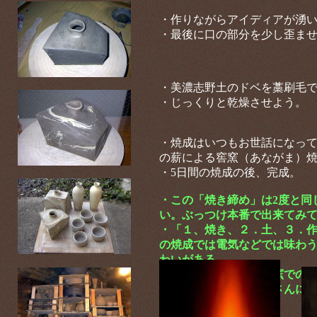
・作りながらアイディアが湧
・最後に口の部分を少し歪ま
・美濃志野土のドベを藁刷毛
・じっくりと乾燥させよう。
・焼成はいつもお世話になっ
の薪による窖窯（あながま）
・5日間の焼成の後、完成。
・この「焼き締め」は2度と同
い。ぶっつけ本番で出来てみ
・「１、焼き、２．土、３．
の焼成では電気などでは味わ
わいがある。
・今回の「入選」も楡窯での
・楡窯のご主人、栗原さんに