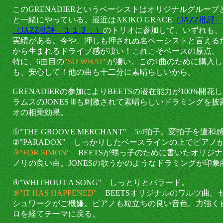
このGRENADIERというベーシストはオリジナルグループとし
と一緒にやっている。最近はAKIKO GRACE
（JAZZ批評
（JAZZ批評 １１３．）
のトリオに参加して、いずれも、
実績がある。今や、押しも押されぬ名ベーシストと言える
から生まれるドライブ感が凄い！これこそベースの原点。
特に、6曲目の
"SO WHAT"
が凄い。この1曲のために購入
も、安心して！他の曲も十二分に素晴らしいから。
GRENADIERの参加によりBEETSの潜在能力が100%開
ラムスのJONES Ⅲも刺激されて素晴らしいドラミングを
オの相乗効果。
①"THE GROOVE MERCHANT" 5/4拍子。変拍子を
②"PARADOX" しっかりしたベースラインの上でピア
③"FOR SIMON"
BEETSが甥っ子のために書いたオリジ
ノリの良い曲。JONESの歌うかのようなドラミングが印象
④"WHITHOUT A SONG" しっとりとバラード。
⑤"IT HAS HAPPENED"
BEETSオリジナルのワルツ曲。
シュワークがご機嫌。ピアノも粒立ちの良い音色。力強く
ロを経てテーマに戻る。