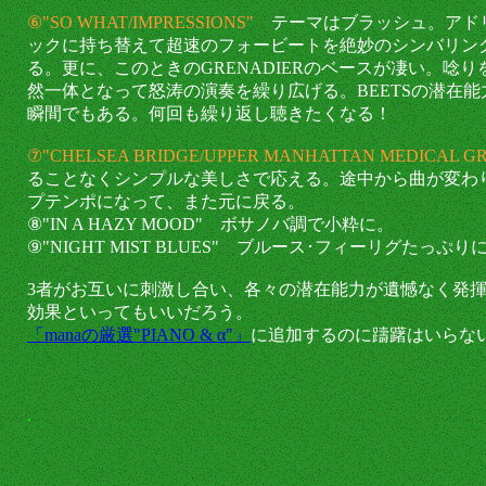
⑥"SO WHAT/IMPRESSIONS"
テーマはブラッシュ。アド
ックに持ち替えて超速のフォービートを絶妙のシンバリン
る。更に、このときのGRENADIERのベースが凄い。唸
然一体となって怒涛の演奏を繰り広げる。BEETSの潜在能
瞬間でもある。何回も繰り返し聴きたくなる！
⑦"CHELSEA BRIDGE/UPPER MANHATTAN MEDICAL G
ることなくシンプルな美しさで応える。途中から曲が変わ
プテンポになって、また元に戻る。
⑧"IN A HAZY MOOD" ボサノバ調で小粋に。
⑨"NIGHT MIST BLUES" ブルース･フィーリグたっぷ
3者がお互いに刺激し合い、各々の潜在能力が遺憾なく発揮
効果といってもいいだろう。
「manaの厳選"PIANO & α"」
に追加するのに躊躇はいらな
.