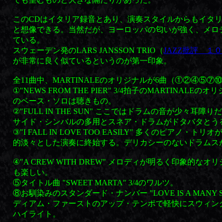
このCDはイタリア録音とあり、演奏スタイルからもイタ
と想像できる。当然だが、ヨーロッパの匂いが強く、メロ
ている。
スウェーデン発のLARS JANSSON TRIO（
JAZZ批評 １
が非常に良く似ているというのが第一印象。
全11曲中、MARTINALEのオリジナルが6曲（①②④⑤⑦
①"NEWS FROM THE PIER" 3/4拍子のMARTINALEのオ
のベース・ソロは聴きもの。
②"FULL IN THE SUN" ここではドラムの音が少々耳
サイド・シンバルの多用とスネア・ドラムがドタバタとう
③"I FALL IN LOVE TOO EASILY" 多くのピアノ・
的淡々とした演奏に終始する。デリカシーのないドラムス
④"A CREW WITH DREW" メロディが明るく印象的な
も楽しい。
⑤タイトル曲 "SWEET MARTA" 3/4のワルツ。
⑧お馴染みのスタンダード・ナンバー "LOVE IS A MANY SPL
ディアム・ファーストのアップ・テンポで軽快にスウィン
ハイライト。