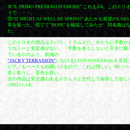
⑨"IL PRIMO PRESIERO D'AMORE" これも3/4。
うで・・・。
⑪"IT MIGHT AS WELL BE SPRING" あたかも前述のLA
耳を疑った。慌てて"HOPE"を確認してみたが、同名曲は
た。
このトリオの弱点はズバリ、ドラムスだ。やたらに手数が
リカシーと安定感がない。「手数を多くしないと不安に駆
ているかのよう。前掲の
"JACKY TERRASSON"
におけるLEON PARKER(ds)を
ピアノもベースも結構いけるので、これは惜しい。特にベース
良く歌うし、音色も良い。
次の作品は安定感のあるドラムスと交代して録音し
(2002.11.14)