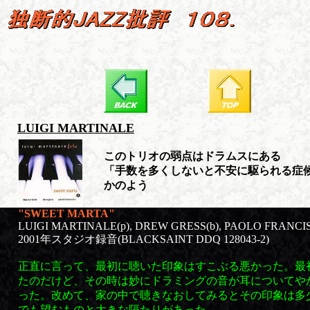
LUIGI MARTINALE
このトリオの弱点はドラムスにある
「手数を多くしないと不安に駆られる症
かのよう
"SWEET MARTA"
LUIGI MARTINALE(p), DREW GRESS(b), PAOLO FRANC
2001年スタジオ録音(BLACKSAINT DDQ 128043-2)
正直に言って、最初に聴いた印象はすこぶる悪かった。最
たのだけど、その時は妙にドラミングの音が耳についてや
った。改めて、家の中で聴きなおしてみるとその印象は多
でも望むものと大きな隔たりがあった。