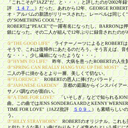
「これこそが"JAZZ"だ、と・・・」と評したのが2002年録
評
１４７．
）だった。あれから12年、GEORGE ROBERT
オ・アルバムの新譜がリリースされた。レーベルは同じく"D
の"SOMETHING COOL"だ。
ROBERTは"PEACE"で一躍有名になったし、BARRO
鎮になった。その二人が組んで12年ぶりに録音されたのが
①"THE GOOD LIFE"
ライナーノーツによるとROBERT
そうで、これは復帰作にあたるのだろう。そう言えば、音
な・・・。少し繊細になったような・・・。
②"HYMN TO LIFE"
昨年、大病を患ったROBERTの人生
③"SPRING CAN REALLY HANG YOU UP THE MOST"
こ
二人の手に掛かるとより一層、美しくて切ない。
④"FLORENCE"
ROBERTの恩人に捧げたバラード。
⑤"JAPANESE GARDEN"
京都の庭園からインスパイアー
サノバ調なのが面白い。
⑥"A TIME FOR LOVE"
「いそしぎ」などで知られるJONN
曲。この曲ではJENS SONDERGAARDとKENNY WER
TIME FOR LOVE"（JAZZ批評
５０９．
）も素晴らしい
う。
⑦"BILLY STRAYHORN"
ROBERTのオリジナル。これ
と似たような美しい曲ばかりをよくぞ集めたという感じに