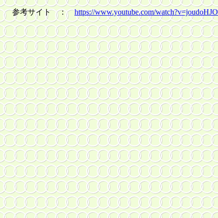
参考サイト ：
https://www.youtube.com/watch?v=joudoHJO
.