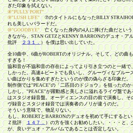
ぎた印象を拭えない。
⑧"PULLY PORT"
⑨"LUSH LIFE"
⑦のタイトルにもなったBILLY STRAI
れも美しいバラードだ。
⑩"GOODBYE"
亡くなった身内の4人に捧げた曲だという
きながら、STAN GETZとKENNY BARRONのデュオ・アルバム
批評
２３１．
）を僕は思い出していた。
全10曲中、6曲がROBERTのオリジナル。そして、どの
すぎる！
協和音が不協和音の存在によってより引き立つのと一緒で
しかった。高速4-ビートでも良いし、グルーヴィなブルー
い曲ばかりを集めすぎたというのが僕の偽らざる印象だ。
制作側では"PEACE"の「二匹目のドジョウ」を狙ったの
しかし、"PEACE"が躍動感と美しさに溢れるライヴ盤で
はスタジオ録音盤。オーディエンスの目の前で演奏し、そ
ヴ録音とスタジオ録音では演奏者のノリが違うのだ。
そういう意味で、物足りない。
もし、ROBERTとBARRONのデュオを初めて手にするとい
Ｚ批評
１４７．
）の方を強くお勧めしたい。・・・と、
が、良いデュオ・アルバムであることは否定しない。 (2014