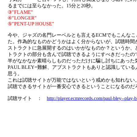
るまでには至らなかった。15分と20秒。
③"FLAME"
④"LONGER"
⑤"PENT-UP HOUSE"
今や、ジャズの名門レーベルとも言えるECMでもこんなこ
た。作為的なものかどうかはよく分からないが、試聴時間
ストラクトに急展開するのはいかがなものか？というか、
トラクトの部分も含んで試聴できるようにすべきだったの
半がなかなか素晴らしものだっただけに騙し討ちにあった
PAUL BLEY=難解、アブストラクトもありと認識してい
思う。
これは試聴サイトが万能ではないという戒めかも知れない
試聴できるサイトが一番安心できるということになるのだろう。
試聴サイト ：
http://player.ecmrecords.com/paul-bley--play-
.