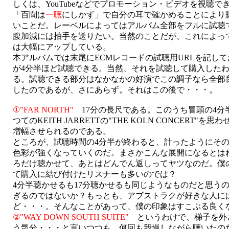
しくは、YouTubeなどでプロモーション・ビデオを視聴で
「百聞は
一聴
にしかず」で自分の耳で確かめることにより
いことだ。レーベルによってはアルバム全部をフルに試聴
腹加減には拍手を送りたい。当然のことだが、これによっ
は大幅にアップしている。
本アルバムでは末尾にECMレコードの試聴用URLを記し
が4分半ほど試聴できる。当然、それを試聴して購入した
る。試聴できる部分はなかなかの好演でこの調子なら全部
したのであるが、さにあらず。それはこの後で・・・。
①"FAR NORTH"
17分の長尺である。このうち冒頭の4分
つてのKEITH JARRETTの"THE KOLN CONCERT
増幅させられるのである。
ところが、試聴時間の4分半が終わると、計ったようにそ
色彩が強くなっていくのだ。まさかこんな展開になるとは
ろだけ聴かせて、あとはどんでん返しってヤツなのだ。僕
て購入に結び付けたリスナーも多いのでは？
4分半聴かせるも17分聴かせるも同じようなものだと思う
ぎるのではないか？もっとも、アブストラクが好きな人に
ど・・・。そんなことがあって、僕の印象はすこぶる良く
②"WAY DOWN SOUTH SUITE"
というわけで、梯子を外
う気分・・・と言いつつも、何回も我慢しながら聴いたの