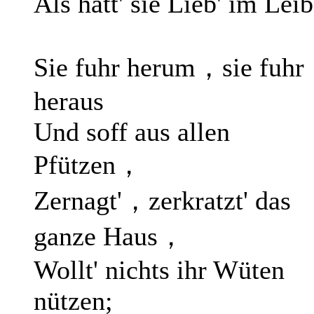
Als hätt' sie Lieb' im Leib
Sie fuhr herum，sie fuhr
heraus
Und soff aus allen
Pfützen，
Zernagt'，zerkratzt' das
ganze Haus，
Wollt' nichts ihr Wüten
nützen;