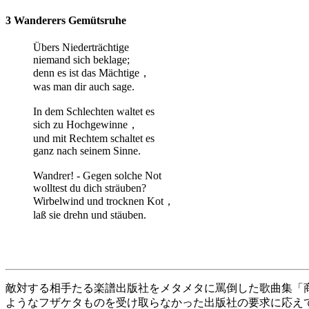
3 Wanderers Gemütsruhe
Übers Niederträchtige
niemand sich beklage;
denn es ist das Mächtige，
was man dir auch sage.
In dem Schlechten waltet es
sich zu Hochgewinne，
und mit Rechtem schaltet es
ganz nach seinem Sinne.
Wandrer! - Gegen solche Not
wolltest du dich sträuben?
Wirbelwind und trocknen Kot，
laß sie drehn und stäuben.
敵対する相手たる楽譜出版社をメタメタに罵倒した歌曲集「
ようなフザケタものを受け取らなかった出版社の要求に応え