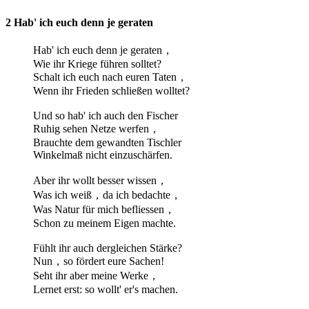
2 Hab' ich euch denn je geraten
Hab' ich euch denn je geraten，
Wie ihr Kriege führen solltet?
Schalt ich euch nach euren Taten，
Wenn ihr Frieden schließen wolltet?
Und so hab' ich auch den Fischer
Ruhig sehen Netze werfen，
Brauchte dem gewandten Tischler
Winkelmaß nicht einzuschärfen.
Aber ihr wollt besser wissen，
Was ich weiß，da ich bedachte，
Was Natur für mich befliessen，
Schon zu meinem Eigen machte.
Fühlt ihr auch dergleichen Stärke?
Nun，so fördert eure Sachen!
Seht ihr aber meine Werke，
Lernet erst: so wollt' er's machen.