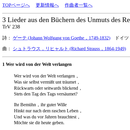
TOPページへ
更新情報へ
作曲者一覧へ
3 Lieder aus den Büchern des Unmuts des 
TrV 238
詩：
ゲーテ (Johann Wolfgang von Goethe，1749-1832)
ドイツ
曲：
シュトラウス，リヒャルト (Richard Strauss，1864-1949)
1 Wer wird von der Welt verlangen
Wer wird von der Welt verlangen，
Was sie selbst vermißt unt träumet，
Rückwarts oder seitwards blickend，
Stets den Tag des Tags versäumet?
Ihr Bemühn，ihr guter Wille
Hinkt nur nach dem raschen Leben，
Und was du vor Jahren brauchtest，
Möchte sie dir heute geben.