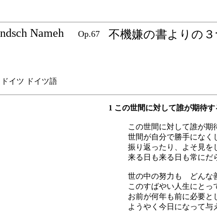
Rendsch Nameh
不機嫌の書よりの３
Op.67
ドイツ ドイツ語
1 この世間に対して誰が期待
この世間に対して誰が期
世間が自分で勝手になく
振り返ったり、よそ見を
来る日も来る日も常にだ
世の中の努力も どんな
このすばやい人生にとっ
お前が何年も前に必要と
ようやく今日になって与