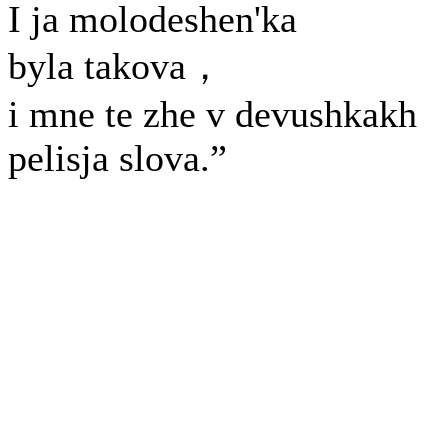
I ja molodeshen'ka
byla takova，
i mne te zhe v devushkakh
pelisja slova.”