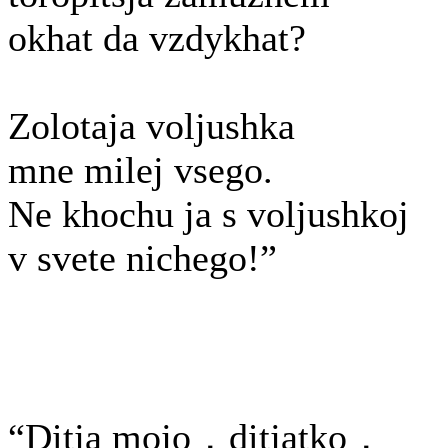
okhat da vzdykhat?
Zolotaja voljushka
mne milej vsego.
Ne khochu ja s voljushkoj
v svete nichego!”
“Ditja mojo，ditjatko，