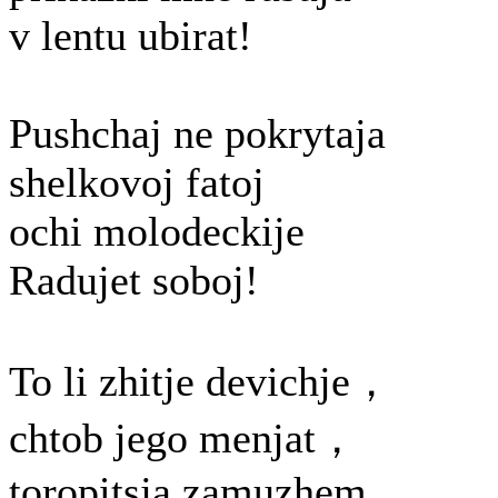
v lentu ubirat!
Pushchaj ne pokrytaja
shelkovoj fatoj
ochi molodeckije
Radujet soboj!
To li zhitje devichje，
chtob jego menjat，
toropitsja zamuzhem