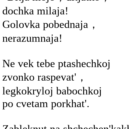
dochka milaja!
Golovka pobednaja，
nerazumnaja!
Ne vek tebe ptashechkoj
zvonko raspevat'，
legkokryloj babochkoj
po cvetam porkhat'.
Zableknut na shchechen'kak