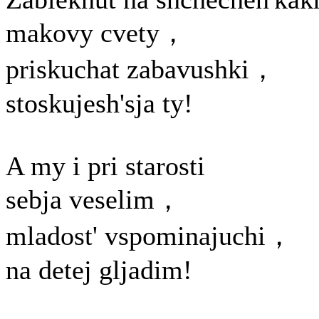
makovy cvety，
priskuchat zabavushki，
stoskujesh'sja ty!
A my i pri starosti
sebja veselim，
mladost' vspominajuchi，
na detej gljadim!