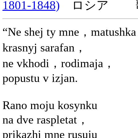
1801-1848)
ロシア 歌
“Ne shej ty mne，matushk
krasnyj sarafan，
ne vkhodi，rodimaja，
popustu v izjan.
Rano moju kosynku
na dve raspletat，
prikazhi mne rusuju