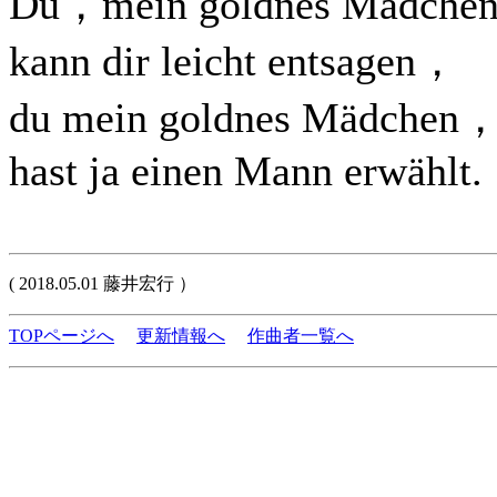
Du，mein goldnes Mädche
kann dir leicht entsagen，
du mein goldnes Mädchen
hast ja einen Mann erwählt.
( 2018.05.01 藤井宏行 ）
TOPページへ
更新情報へ
作曲者一覧へ