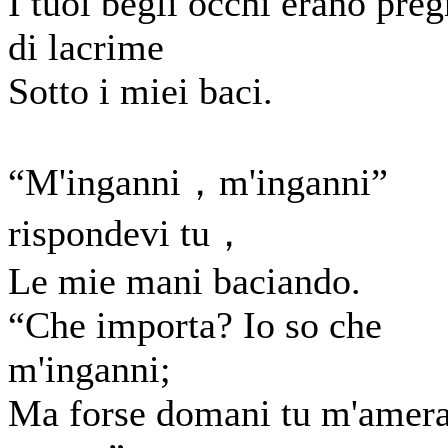
I tuoi begli occhi erano preg
di lacrime
Sotto i miei baci.
“M'inganni，m'inganni”
rispondevi tu，
Le mie mani baciando.
“Che importa? Io so che
m'inganni;
Ma forse domani tu m'amera