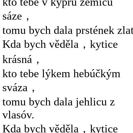
kto tebe v kyprú zemicu
sáze，
tomu bych dala prstének zla
Kda bych věděla，kytice
krásná，
kto tebe lýkem hebúčkým
sváza，
tomu bych dala jehlicu z
vlasóv.
Kda bych věděla，kytice