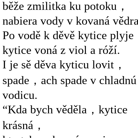
běže zmilitka ku potoku，
nabiera vody v kovaná vědra
Po vodě k děvě kytice plyj
kytice voná z viol a róží.
I je sě děva kyticu lovit，
spade，ach spade v chladnú
vodicu.
“Kda bych věděla，kytice
krásná，