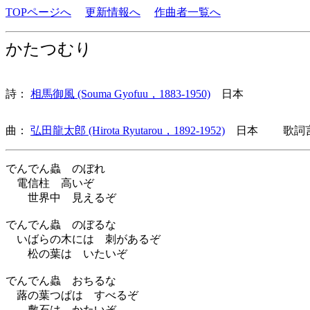
TOPページへ
更新情報へ
作曲者一覧へ
かたつむり
詩：
相馬御風 (Souma Gyofuu，1883-1950)
日本
曲：
弘田龍太郎 (Hirota Ryutarou，1892-1952)
日本 歌詞言
でんでん蟲 のぼれ
電信柱 高いぞ
世界中 見えるぞ
でんでん蟲 のぼるな
いばらの木には 刺があるぞ
松の葉は いたいぞ
でんでん蟲 おちるな
蕗の葉つぱは すべるぞ
敷石は かたいぞ