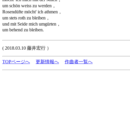
um schön weiss zu werden，
Rosendüfte möcht' ich athmen，
um stets roth zu bleiben，
und mit Seide mich umgürten，
um behend zu bleiben.
( 2018.03.10 藤井宏行 ）
TOPページへ
更新情報へ
作曲者一覧へ