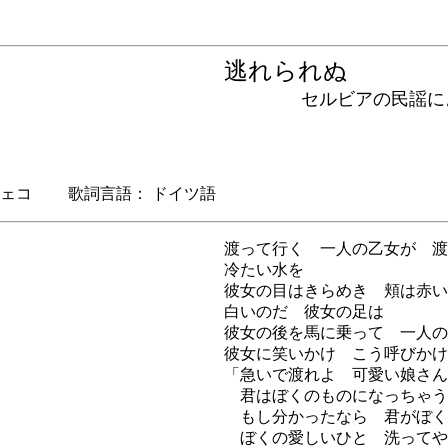
逃れられぬ
セルビアの民謡によ
ェコ 歌詞言語： ドイツ語
渡って行く 一人の乙女が 渡
冷たい水を
彼女の目はきらめき 頬は赤い
白いのだ 彼女の足は
彼女の後を馬に乗って 一人の
彼女に笑いかけ こう呼びかけ
「急いで渡れよ 可愛い娘さん
君はぼくのものになっちゃう
もし分かったなら 君がぼく
ぼくの愛しいひと 洗ってや