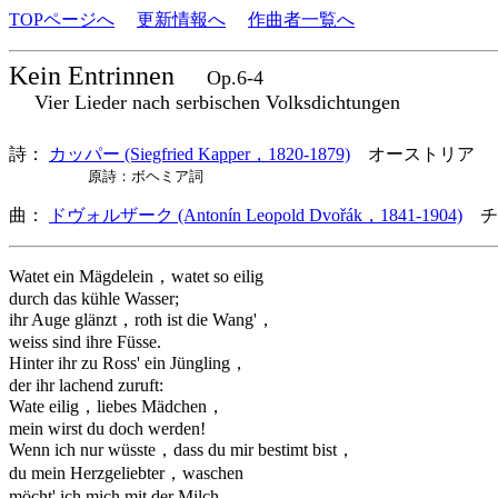
TOPページへ
更新情報へ
作曲者一覧へ
Kein Entrinnen
Op.6-4
Vier Lieder nach serbischen Volksdichtungen
詩：
カッパー (Siegfried Kapper，1820-1879)
オーストリア
原詩：ボヘミア詞
曲：
ドヴォルザーク (Antonín Leopold Dvořák，1841-1904)
チ
Watet ein Mägdelein，watet so eilig
durch das kühle Wasser;
ihr Auge glänzt，roth ist die Wang'，
weiss sind ihre Füsse.
Hinter ihr zu Ross' ein Jüngling，
der ihr lachend zuruft:
Wate eilig，liebes Mädchen，
mein wirst du doch werden!
Wenn ich nur wüsste，dass du mir bestimt bist，
du mein Herzgeliebter，waschen
möcht' ich mich mit der Milch，