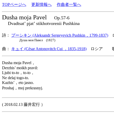
TOPページへ
更新情報へ
作曲者一覧へ
Dusha moja Pavel
Op.57-6
Dvadtsat’ pjat’ stikhotvorenii Pushkina
詩：
プーシキン (Aleksandr Sergeyevich Pushkin，1799-1837)
ロ
Душа моя Павел (1827)
曲：
キュイ (César Antonovitch Cui ，1835-1918)
ロシア 歌詞
Dusha moja Pavel，
Derzhis’ moikh pravil:
Ljubi to-to，to-to，
Ne delaj togo-to.
Kazhis’，eto jasno.
Proshaj，moj prekrasnyj.
( 2018.02.13 藤井宏行 ）