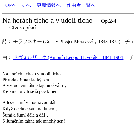
TOPページへ
更新情報へ
作曲者一覧へ
Na horách ticho a v údolí ticho
Op.2-4
Ctvero písní
詩： モラフスキー (Gustav Pfleger-Moravský，1833-1875) チ
曲：
ドヴォルザーク (Antonín Leopold Dvořák，1841-1904)
チ
Na horách ticho a v údolí ticho，
Přiroda dříma sladký sen
A vzduchem táhne tajemné váni，
Ke kmenu v lese šepce kmen.
A lesy šumí v modravou dáli，
Když dechne vání na lupen，
Šumí a šumí dále a dál，
S šuměním táhne tak mnohý sen!