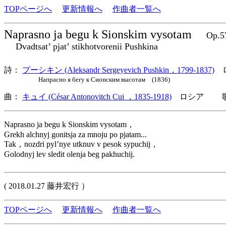
TOPページへ
更新情報へ
作曲者一覧へ
Naprasno ja begu k Sionskim vysotam
Op.5
Dvadtsat’ pjat’ stikhotvorenii Pushkina
詩：
プーシキン (Aleksandr Sergeyevich Pushkin，1799-1837)
ロ
Напрасно я бегу к Сионским высотам (1836)
曲：
キュイ (César Antonovitch Cui ，1835-1918)
ロシア 歌詞
Naprasno ja begu k Sionskim vysotam，
Grekh alchnyj gonitsja za mnoju po pjatam...
Tak，nozdri pyl’nye utknuv v pesok sypuchij，
Golodnyj lev sledit olenja beg pakhuchij.
( 2018.01.27 藤井宏行 ）
TOPページへ
更新情報へ
作曲者一覧へ