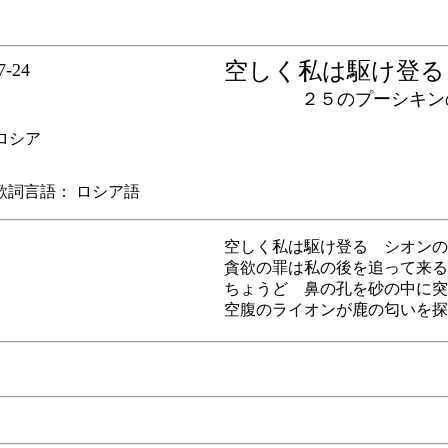
空しく私は駆け登
7-24
２５のプーシキン
シア
言語： ロシア語
空しく私は駆け登る シオンの
貪欲の罪は私の後を追って来る..
ちょうど 鼻の孔を砂の中に突
空腹のライオンが鹿の匂いを探