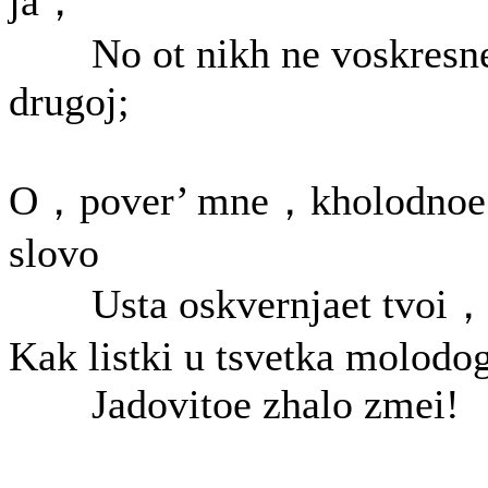
ja，
No ot nikh ne voskresn
drugoj;
O，pover’ mne，kholodnoe
slovo
Usta oskvernjaet tvoi
Kak listki u tsvetka molodo
Jadovitoe zhalo zmei!