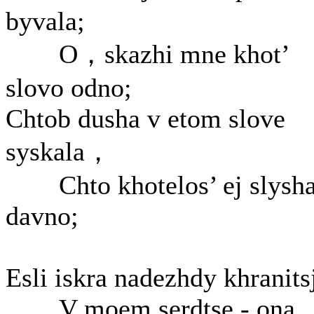
byvala;
O，skazhi mne khot’
slovo odno;
Chtob dusha v etom slove
syskala，
Chto khotelos’ ej slysha
davno;
Esli iskra nadezhdy khranits
V moem serdtse - ona