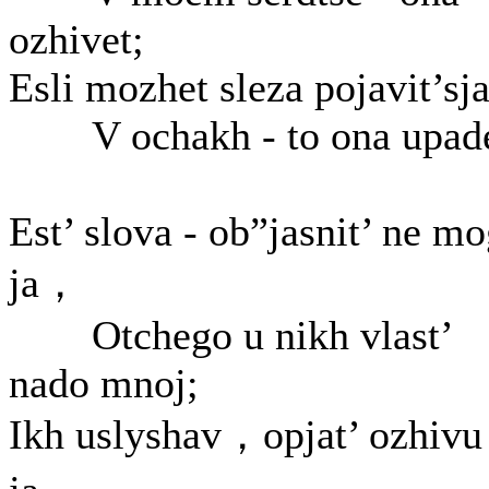
ozhivet;
Esli mozhet sleza pojavit’sj
V ochakh - to ona upade
Est’ slova - ob”jasnit’ ne m
ja，
Otchego u nikh vlast’
nado mnoj;
Ikh uslyshav，opjat’ ozhivu