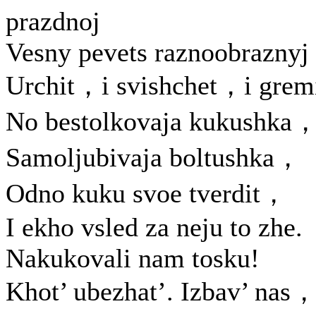
prazdnoj
Vesny pevets raznoobraznyj
Urchit，i svishchet，i gremi
No bestolkovaja kukushka
Samoljubivaja boltushka，
Odno kuku svoe tverdit，
I ekho vsled za neju to zhe.
Nakukovali nam tosku!
Khot’ ubezhat’. Izbav’ nas