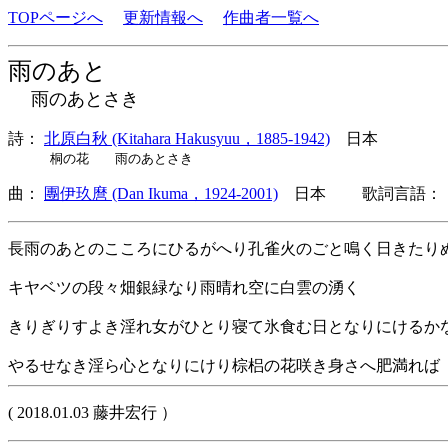
TOPページへ
更新情報へ
作曲者一覧へ
雨のあと
雨のあとさき
詩：
北原白秋 (Kitahara Hakusyuu，1885-1942)
日本
桐の花 雨のあとさき
曲：
團伊玖麿 (Dan Ikuma，1924-2001)
日本 歌詞言語： 
長雨のあとのこころにひるがへり孔雀火のごと鳴く日きたり
キヤベツの段々畑銀緑なり雨晴れ空に白雲の湧く
きりぎりすよき淫れ女がひとり寝て氷食む日となりにけるか
やるせなき淫ら心となりにけり棕梠の花咲き身さへ肥満れば
( 2018.01.03 藤井宏行 ）