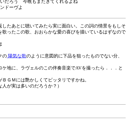
いだろう 今晩もまたきてくれるよね
ンドーヴよ
返したあとに聴いてみたら実に面白い。この詞の情景をもしそ
を歌ったこの歌、おおらかな愛の喜びを描いているはずなので
は
クの
陽気な歌
のように意図的に下品を狙ったものでない分、
ロケ地に、ラヴェルのこの伴奏音楽でAVを撮ったら．．．と
がＢＧＭには艶かしくてピッタリですかね。
な人が実は多いのだろうか？）