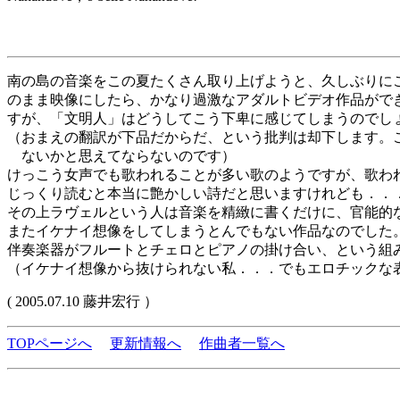
南の島の音楽をこの夏たくさん取り上げようと、久しぶりに
のまま映像にしたら、かなり過激なアダルトビデオ作品がで
すが、「文明人」はどうしてこう下卑に感じてしまうのでしょ
（おまえの翻訳が下品だからだ、という批判は却下します。
ないかと思えてならないのです）
けっこう女声でも歌われることが多い歌のようですが、歌わ
じっくり読むと本当に艶かしい詩だと思いますけれども．．
その上ラヴェルという人は音楽を精緻に書くだけに、官能的
またイケナイ想像をしてしまうとんでもない作品なのでした
伴奏楽器がフルートとチェロとピアノの掛け合い、という組
（イケナイ想像から抜けられない私．．．でもエロチックな
( 2005.07.10 藤井宏行 ）
TOPページへ
更新情報へ
作曲者一覧へ