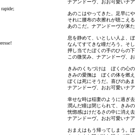
ナアンドーヴ、おお可愛いナア
 rapide;
あのこはやってきた。足早にや
それに腰布の衣擦れが聴こえる
あのこだ。ナアンドーヴが来た
息を静めて、いとしい人よ、ぼ
presse!
なんてすてきな瞳だろう。そし
押し当てたぼくの手のひらの下
この微笑み、ナアンドーヴ、お
きみのくちづけは ぼくの心の
きみの愛撫は ぼくの体を燃え
ぼくは死にそうだ。喜びのあま
ナアンドーヴ、おお可愛いナア
幸せな時は稲妻のように過ぎ去
潤んだ瞳は閉じられて、きみの
恍惚感はけだるさの中に消え去
ナアンドーヴ。おお可愛いナア
おまえはもう帰ってしまう。ぼ