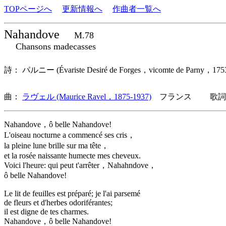
TOPページへ
更新情報へ
作曲者一覧へ
Nahandove
M.78
Chansons madecasses
詩： パルニー (Évariste Desiré de Forges，vicomte de Parny
曲：
ラヴェル (Maurice Ravel，1875-1937)
フランス 歌詞言
Nahandove，ô belle Nahandove!
L'oiseau nocturne a commencé ses cris，
la pleine lune brille sur ma tête，
et la rosée naissante humecte mes cheveux.
Voici l'heure: qui peut t'arrêter，Nahahndove，
ô belle Nahandove!
Le lit de feuilles est préparé; je l'ai parsemé
de fleurs et d'herbes odoriférantes;
il est digne de tes charmes.
Nahandove，ô belle Nahandove!