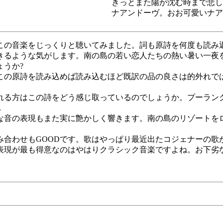
きっとまた陽が沈む時まで悲し
ナアンドーヴ。おお可愛いナア
この音楽をじっくりと聴いてみました。詞も原詩を何度も読み
きるような気がします。南の島の若い恋人たちの熱い暑い一夜
うか?
この原詩を読み込めば読み込むほど既訳の品の良さは的外れで
れる方はこの詩をどう感じ取っているのでしょうか。プーラン
．
な音の表現もまた実に艶かしく響きます。南の島のリゾートを
。
み合わせもGOODです。歌はやっぱり最近出たコジェナーの歌
表現が最も得意なのはやはりクラシック音楽ですよね。お下劣