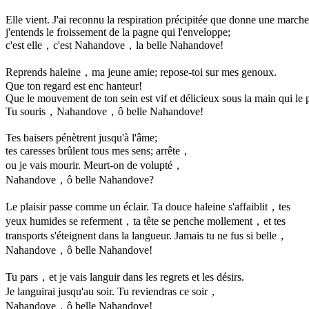
Elle vient. J'ai reconnu la respiration précipitée que donne une marche
j'entends le froissement de la pagne qui l'enveloppe;
c'est elle，c'est Nahandove，la belle Nahandove!
Reprends haleine，ma jeune amie; repose-toi sur mes genoux.
Que ton regard est enc hanteur!
Que le mouvement de ton sein est vif et délicieux sous la main qui le 
Tu souris，Nahandove，ô belle Nahandove!
Tes baisers pénètrent jusqu'à l'âme;
tes caresses brûlent tous mes sens; arrête，
ou je vais mourir. Meurt-on de volupté，
Nahandove，ô belle Nahandove?
Le plaisir passe comme un éclair. Ta douce haleine s'affaiblit，tes
yeux humides se referment，ta tête se penche mollement，et tes
transports s'éteignent dans la langueur. Jamais tu ne fus si belle，
Nahandove，ô belle Nahandove!
Tu pars，et je vais languir dans les regrets et les désirs.
Je languirai jusqu'au soir. Tu reviendras ce soir，
Nahandove，ô belle Nahandove!