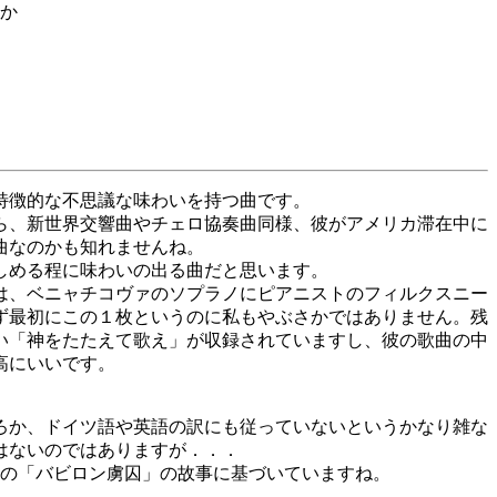
か
特徴的な不思議な味わいを持つ曲です。
ら、新世界交響曲やチェロ協奏曲同様、彼がアメリカ滞在中に
曲なのかも知れませんね。
しめる程に味わいの出る曲だと思います。
は、ベニャチコヴァのソプラノにピアニストのフィルクスニー
ず最初にこの１枚というのに私もやぶさかではありません。残
い「神をたたえて歌え」が収録されていますし、彼の歌曲の中
高にいいです。
ろか、ドイツ語や英語の訳にも従っていないというかなり雑な
はないのではありますが．．．
族の「バビロン虜囚」の故事に基づいていますね。