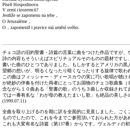
Píseň Hospodinovu
V zemi cizozemců?
Jestliže se zapomenu na tebe，
O Jeruzaléme，
O，zapomeniž i pravice má umění svého.
チェコ語の旧約聖書・詩篇の言葉に曲をつけた作品ですが、
詩の内容もそういえばスピリチュアルそのものの題材ですし
書いた曲のひとつでありました。もしかするとアメリカの黒
望郷の想いが、明るくなったり暗くなったりする旋律で歌わ
この曲はフィッシャー・ディースカウの実に巧い歌唱が聴け
が絶妙の伴奏を付けた両者にとってお国物のチェコ歌曲集（
念ながら１０曲ある「聖書の歌」のうち３曲しか収録されて
では一番有名な「わが母の教えたまいし歌」も絶品の美しさ
(1999.07.11)
全曲を取り上げるのを期に訳を全面的に見直しました。ごく
ものでしたので、これを今までご参照頂いておられた方があ
これも大変有名な詩篇（第137番）からです。ヴェルディの