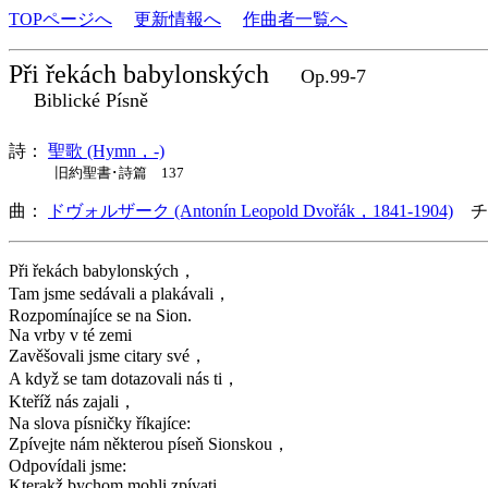
TOPページへ
更新情報へ
作曲者一覧へ
Při řekách babylonských
Op.99-7
Biblické Písně
詩：
聖歌 (Hymn，-)
旧約聖書･詩篇 137
曲：
ドヴォルザーク (Antonín Leopold Dvořák，1841-1904)
チ
Při řekách babylonských，
Tam jsme sedávali a plakávali，
Rozpomínajíce se na Sion.
Na vrby v té zemi
Zavěšovali jsme citary své，
A když se tam dotazovali nás ti，
Kteříž nás zajali，
Na slova písničky říkajíce:
Zpívejte nám některou píseň Sionskou，
Odpovídali jsme:
Kterakž bychom mohli zpívati