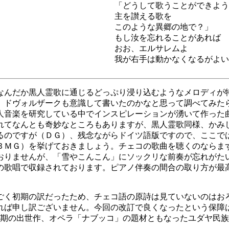
「どうして歌うことができよう
主を讃える歌を
このような異郷の地で？」
もし汝を忘れることがあれば
おお、エルサレムよ
我が右手は動かなくなるがよい
なんだか黒人霊歌に通じるどっぷり浸り込むようなメロディが
、ドヴォルザークも意識して書いたのかなと思って調べてみた
人音楽を研究している中でインスピレーションが湧いて作った
れてなんとも奇妙なところもありますが、黒人霊歌同様、かみ
るのですが（ＤＧ）、残念ながらドイツ語版ですので、ここで
ＢＭＧ）を挙げておきましょう。チェコの歌曲を聴くのならま
おりませんが、「雪やこんこん」にソックリな前奏が忘れがた
の歌唱で収録されております。ピアノ伴奏の間合の取り方が最
ごく初期の訳だったため、チェコ語の原詩は見ていないのはお
れば申し訳ございません。今回の改訂で良くなったという保障
初期の出世作、オペラ「ナブッコ」の題材ともなったユダヤ民