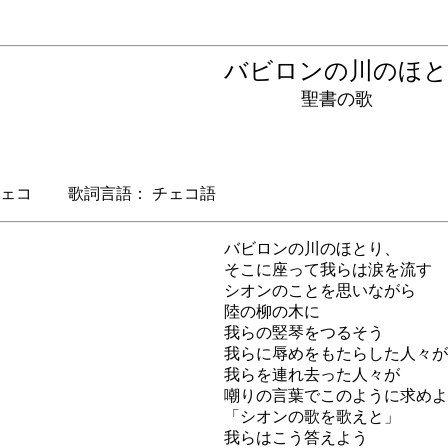
バビロンの川のほ
聖書の歌
ェコ 歌詞言語： チェコ語
バビロンの川のほとり、
そこに座って我らは涙を流す
シオンのことを思いながら
陸の柳の木に
我らの竪琴をつるそう
我らに辱めをもたらした人々が
我らを連れ去った人々が
嘲りの言葉でこのように求めよ
「シオンの歌を歌えと」
我らはこう答えよう