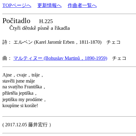
TOPページへ
更新情報へ
作曲者一覧へ
Počitadlo
H.225
Čtyři dětskě písně a řikadla
詩： エルベン (Karel Jaromír Erben，1811-1870) チェコ
曲：
マルティヌー (Bohuslav Martinů，1890-1959)
チェコ 歌
Ajne，cvaje，tráje，
stavěli jsme máje
na svatýho Františka，
přiletěla jeptiška，
jeptišku my prodáme，
koupíme si korále!
( 2017.12.05 藤井宏行 ）