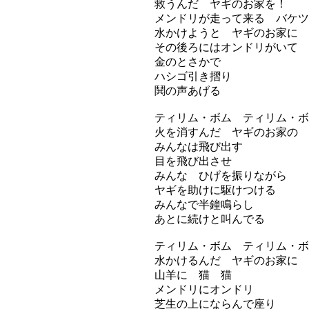
救うんだ ヤギのお家を！
メンドリが走って来る バケツ
水かけようと ヤギのお家に
その後ろにはオンドリがいて
金のとさかで
ハシゴ引き摺り
鬨の声あげる
ティリム・ボム ティリム・ボ
火を消すんだ ヤギのお家の
みんなは飛び出す
目を飛び出させ
みんな ひげを振りながら
ヤギを助けに駆けつける
みんなで半鐘鳴らし
あとに続けと叫んでる
ティリム・ボム ティリム・ボ
水かけるんだ ヤギのお家に
山羊に 猫 猫
メンドリにオンドリ
芝生の上にならんで座り