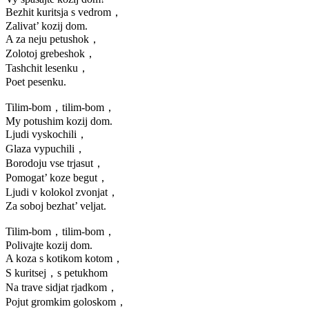
Bezhit kuritsja s vedrom，
Zalivat’ kozij dom.
A za neju petushok，
Zolotoj grebeshok，
Tashchit lesenku，
Poet pesenku.
Tilim-bom，tilim-bom，
My potushim kozij dom.
Ljudi vyskochili，
Glaza vypuchili，
Borodoju vse trjasut，
Pomogat’ koze begut，
Ljudi v kolokol zvonjat，
Za soboj bezhat’ veljat.
Tilim-bom，tilim-bom，
Polivajte kozij dom.
A koza s kotikom kotom，
S kuritsej，s petukhom
Na trave sidjat rjadkom，
Pojut gromkim goloskom，