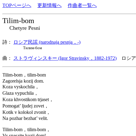
TOPページへ
更新情報へ
作曲者一覧へ
Tilim-bom
Chetyre Pesni
詩：
ロシア民謡 (narodnaja pesnja，-)
Тилим-бом
曲：
ストラヴィンスキー (Igor Stravinsky，1882-1972)
ロシア
Tilim-bom，tilim-bom
Zagorelsja kozij dom.
Koza vyskochila，
Glaza vypuchila，
Koza khvostikom trjaset，
Pomogat’ ljudej zovet，
Kotik v kolokol zvonit，
Na pozhar bezhat’ velit.
Tilim-bom，tilim-bom，
Vy spasajte kozij dom!