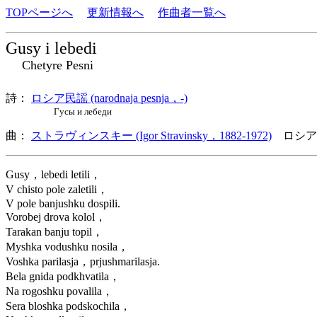
TOPページへ
更新情報へ
作曲者一覧へ
Gusy i lebedi
Chetyre Pesni
詩：
ロシア民謡 (narodnaja pesnja，-)
Гусы и лебеди
曲：
ストラヴィンスキー (Igor Stravinsky，1882-1972)
ロシア
Gusy，lebedi letili，
V chisto pole zaletili，
V pole banjushku dospili.
Vorobej drova kolol，
Tarakan banju topil，
Myshka vodushku nosila，
Voshka parilasja，prjushmarilasja.
Bela gnida podkhvatila，
Na rogoshku povalila，
Sera bloshka podskochila，