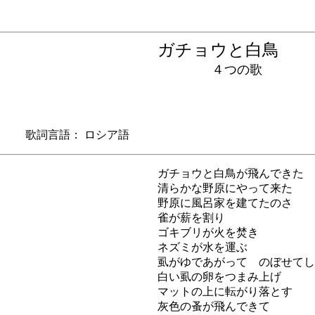
ガチョウと白鳥
４つの歌
 歌詞言語： ロシア語
ガチョウと白鳥が飛んできた
清らかな野原にやって来た
野原に風呂家を建てたのさ
雀が薪を割り
ゴキブリが火を焚き
ネズミが水を運ぶ
虱がゆであがって のぼせてし
白い虱の卵をつまみ上げ
マットの上に転がり落とす
灰色の蚤が飛んできて