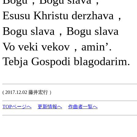
Esusu Khristu derzhava，
Bogu slava，Bogu slava
Vo veki vekov，amin’.
Tebja Gospodi blagodarim.
( 2017.12.02 藤井宏行 ）
TOPページへ
更新情報へ
作曲者一覧へ