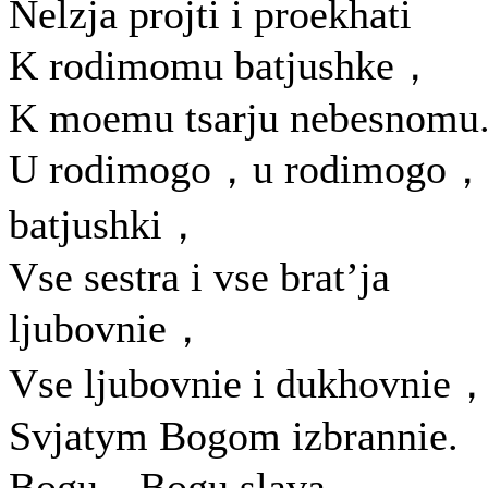
Nelzja projti i proekhati
K rodimomu batjushke，
K moemu tsarju nebesnomu
U rodimogo，u rodimogo，
batjushki，
Vse sestra i vse brat’ja
ljubovnie，
Vse ljubovnie i dukhovnie
Svjatym Bogom izbrannie.
Bogu，Bogu slava，