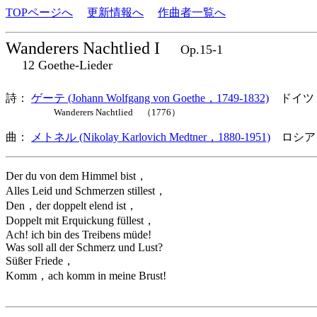
TOPページへ
更新情報へ
作曲者一覧へ
Wanderers Nachtlied I
Op.15-1
12 Goethe-Lieder
詩：
ゲーテ (Johann Wolfgang von Goethe，1749-1832)
ドイツ
Wanderers Nachtlied （1776）
曲：
メトネル (Nikolay Karlovich Medtner，1880-1951)
ロシア
Der du von dem Himmel bist，
Alles Leid und Schmerzen stillest，
Den，der doppelt elend ist，
Doppelt mit Erquickung füllest，
Ach! ich bin des Treibens müde!
Was soll all der Schmerz und Lust?
Süßer Friede，
Komm，ach komm in meine Brust!