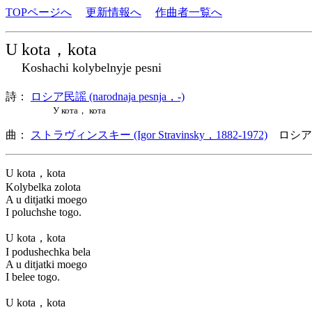
TOPページへ
更新情報へ
作曲者一覧へ
U kota，kota
Koshachi kolybelnyje pesni
詩：
ロシア民謡 (narodnaja pesnja，-)
У кота， кота
曲：
ストラヴィンスキー (Igor Stravinsky，1882-1972)
ロシア
U kota，kota
Kolybelka zolota
A u ditjatki moego
I poluchshe togo.
U kota，kota
I podushechka bela
A u ditjatki moego
I belee togo.
U kota，kota