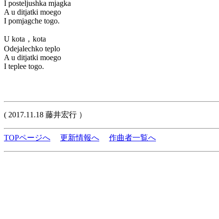
I posteljushka mjagka
A u ditjatki moego
I pomjagche togo.
U kota，kota
Odejalechko teplo
A u ditjatki moego
I teplee togo.
( 2017.11.18 藤井宏行 ）
TOPページへ
更新情報へ
作曲者一覧へ