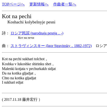
TOPページへ
更新情報へ
作曲者一覧へ
Kot na pechi
Koshachi kolybelnyje pesni
詩：
ロシア民謡 (narodnaja pesnja，-)
Кот на печи
曲：
ストラヴィンスキー (Igor Stravinsky，1882-1972)
ロシア
Kot na pechi sukhari tolchot，
Koshka v lukoshke shirinku shet，
Malenki kotjata v pechurkakh sidjat
Da na kotika gljadjat，
Chto na kotika gljadjat
I sukhari edjat
( 2017.11.18 藤井宏行 ）