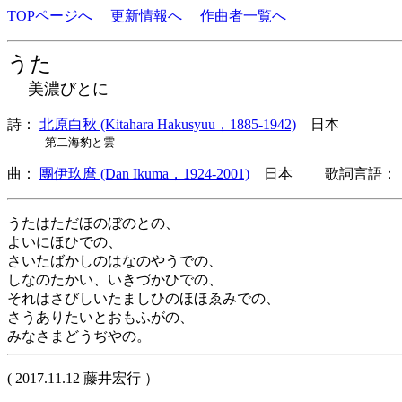
TOPページへ
更新情報へ
作曲者一覧へ
うた
美濃びとに
詩：
北原白秋 (Kitahara Hakusyuu，1885-1942)
日本
第二海豹と雲
曲：
團伊玖麿 (Dan Ikuma，1924-2001)
日本 歌詞言語： 
うたはただほのぼのとの、
よいにほひでの、
さいたばかしのはなのやうでの、
しなのたかい、いきづかひでの、
それはさびしいたましひのほほゑみでの、
さうありたいとおもふがの、
みなさまどうぢやの。
( 2017.11.12 藤井宏行 ）