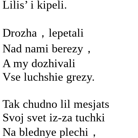
Lilis’ i kipeli.
Drozha，lepetali
Nad nami berezy，
A my dozhivali
Vse luchshie grezy.
Tak chudno lil mesjats
Svoj svet iz-za tuchki
Na blednye plechi，