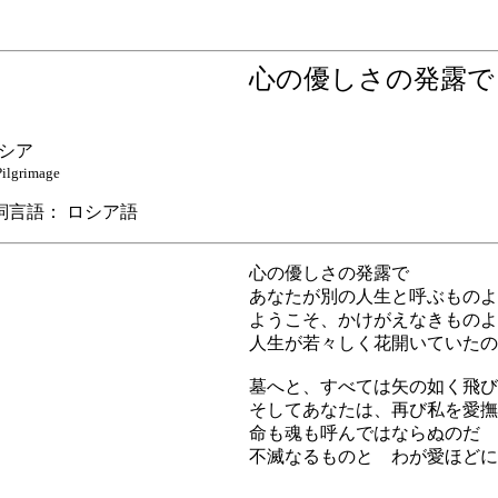
心の優しさの発露
シア
Pilgrimage
語： ロシア語
心の優しさの発露で
あなたが別の人生と呼ぶものよ
ようこそ、かけがえなきものよ
人生が若々しく花開いていたの
墓へと、すべては矢の如く飛び
そしてあなたは、再び私を愛撫
命も魂も呼んではならぬのだ
不滅なるものと わが愛ほどに