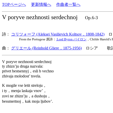
TOPページへ
更新情報へ
作曲者一覧へ
V poryve nezhnosti serdechnoj
Op.6-3
詩：
コリツォーフ (Aleksei Vasilievich Koltsov，1808-1842)
ロ
From the Portugese 原詩：
Lord Byron バイロン
，Childe Harold's 
曲：
グリエール (Reinhold Gliere，1875-1956)
ロシア 歌詞言
V poryve nezhnosti serdechnoj
ty zhizn’ju druga nazvala:
privet bestsennyj，esli b vechno
zhivaja molodost’ tsvela.
K mogile vse letit streloju，
i ty，menja laskaja vnov’，
zovi ne zhizn’ju，a dushoju，
bessmertnoj，kak moja ljubov’.