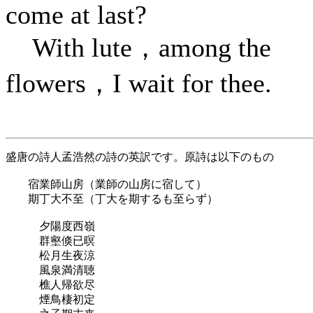
come at last?
With lute，among the
flowers，I wait for thee.
盛唐の詩人孟浩然の詩の英訳です。原詩は以下のもの
宿業師山房（業師の山房に宿して）
期丁大不至（丁大を期するも至らず）
夕陽度西嶺
群壑倏已暝
松月生夜涼
風泉満清聴
樵人帰欲尽
煙鳥棲初定