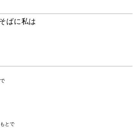
のそばに私は
で
もとで