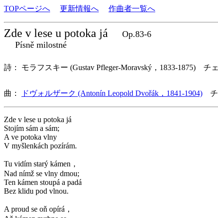
TOPページへ
更新情報へ
作曲者一覧へ
Zde v lese u potoka já
Op.83-6
Písně milostné
詩： モラフスキー (Gustav Pfleger-Moravský，1833-1875) チ
曲：
ドヴォルザーク (Antonín Leopold Dvořák，1841-1904)
チ
Zde v lese u potoka já
Stojím sám a sám;
A ve potoka vlny
V myšlenkách pozírám.
Tu vidím starý kámen，
Nad nímž se vlny dmou;
Ten kámen stoupá a padá
Bez klidu pod vlnou.
A proud se oň opírá，