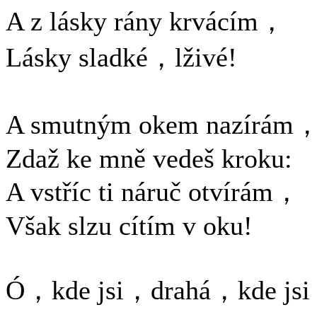
A z lásky rány krvácím，
Lásky sladké，lživé!
A smutným okem nazírám
Zdaž ke mně vedeš kroku:
A vstříc ti náruč otvírám，
Však slzu cítím v oku!
Ó，kde jsi，drahá，kde jsi