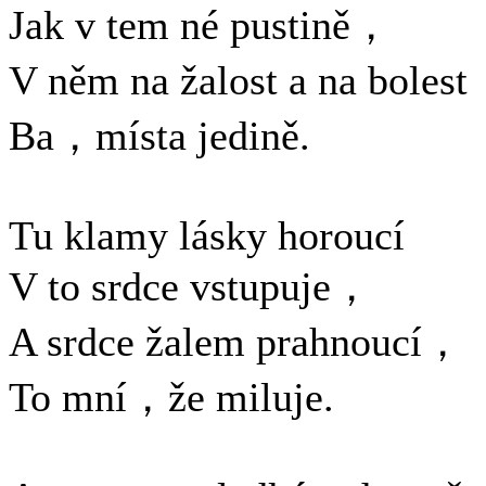
Jak v tem né pustině，
V něm na žalost a na boles
Ba，místa jedině.
Tu klamy lásky horoucí
V to srdce vstupuje，
A srdce žalem prahnoucí，
To mní，že miluje.