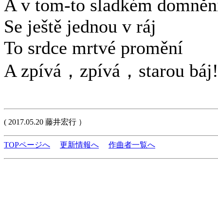
A v tom-to sladkém domněn
Se ještě jednou v ráj
To srdce mrtvé promění
A zpívá，zpívá，starou báj
( 2017.05.20 藤井宏行 ）
TOPページへ
更新情報へ
作曲者一覧へ