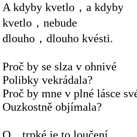
A kdyby kvetlo，a kdyby
kvetlo，nebude
dlouho，dlouho kvésti.
Proč by se slza v ohnivé
Polibky vekrádala?
Proč by mne v plné lásce sv
Ouzkostně objímala?
O，trpké je to loučení，