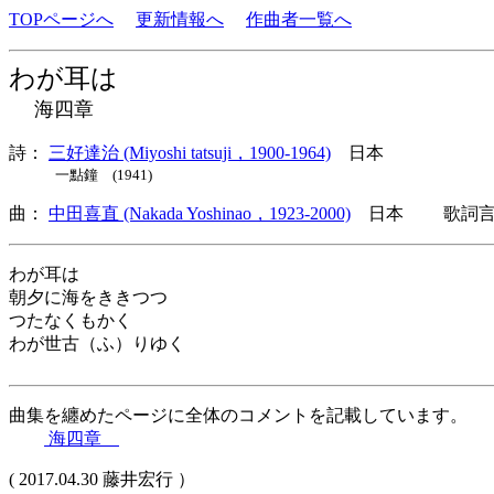
TOPページへ
更新情報へ
作曲者一覧へ
わが耳は
海四章
詩：
三好達治 (Miyoshi tatsuji，1900-1964)
日本
一點鐘 (1941)
曲：
中田喜直 (Nakada Yoshinao，1923-2000)
日本 歌詞言語
わが耳は
朝夕に海をききつつ
つたなくもかく
わが世古（ふ）りゆく
曲集を纏めたページに全体のコメントを記載しています。
海四章
( 2017.04.30 藤井宏行 ）