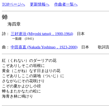
TOPページへ
更新情報へ
作曲者一覧へ
蝉
海四章
詩：
三好達治 (Miyoshi tatsuji，1900-1964)
日本
一點鐘 (1941)
曲：
中田喜直 (Nakada Yoshinao，1923-2000)
日本 歌詞言語
紅（くれない）のダーリアの花
こぞありしそこの垣根に
黄金（こがね）なす日まはりの花
こぞありしここの築地（ついじ）に
さながらにその花咲けり
こぞの夏かよひし小径
蝉もまたかなたの松に
海青き林に鳴けり