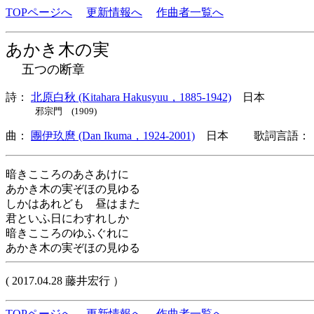
TOPページへ
更新情報へ
作曲者一覧へ
あかき木の実
五つの断章
詩：
北原白秋 (Kitahara Hakusyuu，1885-1942)
日本
邪宗門 (1909)
曲：
團伊玖麿 (Dan Ikuma，1924-2001)
日本 歌詞言語： 
暗きこころのあさあけに
あかき木の実ぞほの見ゆる
しかはあれども 昼はまた
君といふ日にわすれしか
暗きこころのゆふぐれに
あかき木の実ぞほの見ゆる
( 2017.04.28 藤井宏行 ）
TOPページへ
更新情報へ
作曲者一覧へ