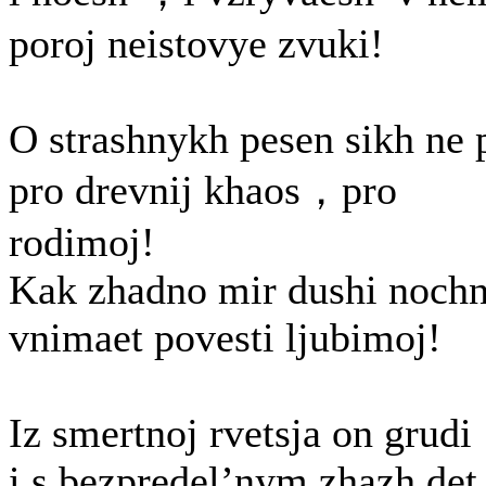
poroj neistovye zvuki!
O strashnykh pesen sikh ne 
pro drevnij khaos，pro
rodimoj!
Kak zhadno mir dushi nochn
vnimaet povesti ljubimoj!
Iz smertnoj rvetsja on grudi
i s bezpredel’nym zhazh det