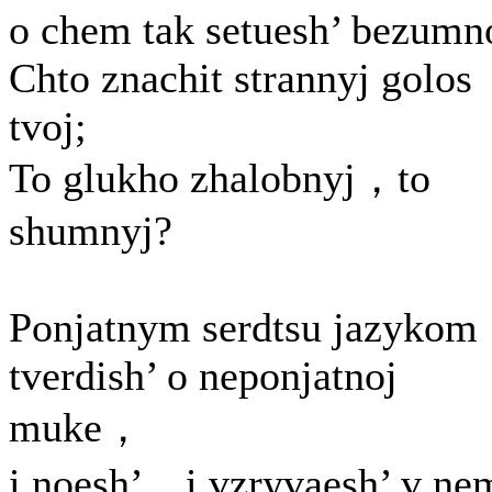
o chem tak setuesh’ bezumn
Chto znachit strannyj golos
tvoj;
To glukho zhalobnyj，to
shumnyj?
Ponjatnym serdtsu jazykom
tverdish’ o neponjatnoj
muke，
i noesh’，i vzryvaesh’ v ne