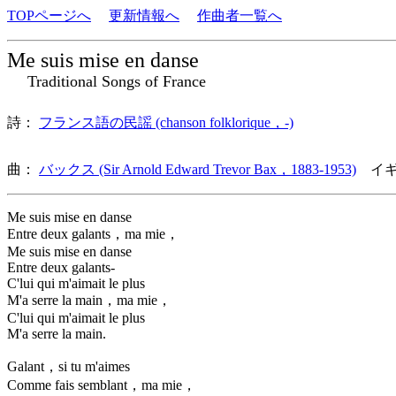
TOPページへ
更新情報へ
作曲者一覧へ
Me suis mise en danse
Traditional Songs of France
詩：
フランス語の民謡 (chanson folklorique，-)
曲：
バックス (Sir Arnold Edward Trevor Bax，1883-1953)
イギ
Me suis mise en danse
Entre deux galants，ma mie，
Me suis mise en danse
Entre deux galants-
C'lui qui m'aimait le plus
M'a serre la main，ma mie，
C'lui qui m'aimait le plus
M'a serre la main.
Galant，si tu m'aimes
Comme fais semblant，ma mie，