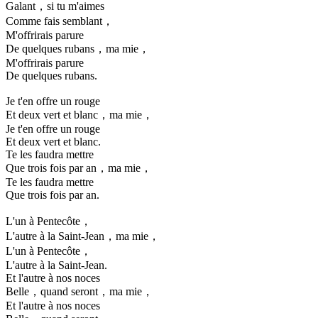
Galant，si tu m'aimes
Comme fais semblant，
M'offrirais parure
De quelques rubans，ma mie，
M'offrirais parure
De quelques rubans.
Je t'en offre un rouge
Et deux vert et blanc，ma mie，
Je t'en offre un rouge
Et deux vert et blanc.
Te les faudra mettre
Que trois fois par an，ma mie，
Te les faudra mettre
Que trois fois par an.
L'un à Pentecôte，
L'autre à la Saint-Jean，ma mie，
L'un à Pentecôte，
L'autre à la Saint-Jean.
Et l'autre à nos noces
Belle，quand seront，ma mie，
Et l'autre à nos noces