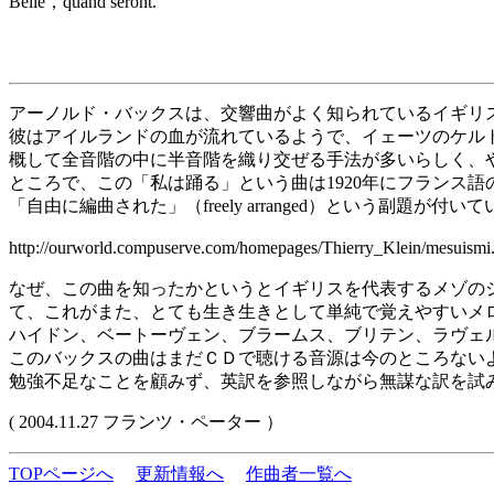
Belle，quand seront.
アーノルド・バックスは、交響曲がよく知られているイギリスの作
彼はアイルランドの血が流れているようで、イェーツのケル
概して全音階の中に半音階を織り交ぜる手法が多いらしく、
ところで、この「私は踊る」という曲は1920年にフランス
「自由に編曲された」（freely arranged）という副
http://ourworld.compuserve.com/homepages/Thierry_Klein/mesuismi
なぜ、この曲を知ったかというとイギリスを代表するメゾのジ
て、これがまた、とても生き生きとして単純で覚えやすいメ
ハイドン、ベートーヴェン、ブラームス、ブリテン、ラヴェ
このバックスの曲はまだＣＤで聴ける音源は今のところない
勉強不足なことを顧みず、英訳を参照しながら無謀な訳を試
( 2004.11.27 フランツ・ペーター ）
TOPページへ
更新情報へ
作曲者一覧へ