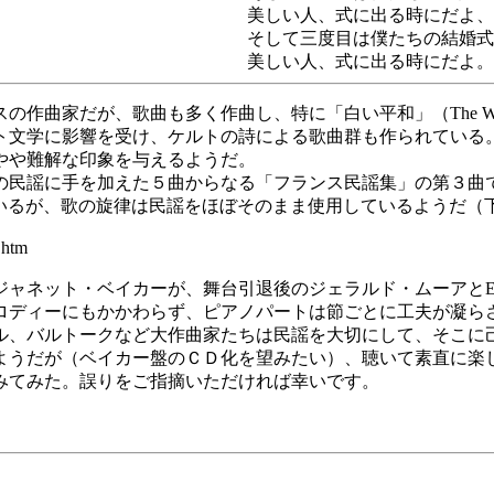
美しい人、式に出る時にだよ、
そして三度目は僕たちの結婚式
美しい人、式に出る時にだよ。
曲家だが、歌曲も多く作曲し、特に「白い平和」（The Whit
ト文学に影響を受け、ケルトの詩による歌曲群も作られている
やや難解な印象を与えるようだ。
語の民謡に手を加えた５曲からなる「フランス民謡集」の第３曲
題が付いているが、歌の旋律は民謡をほぼそのまま使用しているよう
.htm
ャネット・ベイカーが、舞台引退後のジェラルド・ムーアとEMI
ロディーにもかかわらず、ピアノパートは節ごとに工夫が凝ら
ル、バルトークなど大作曲家たちは民謡を大切にして、そこに
ようだが（ベイカー盤のＣＤ化を望みたい）、聴いて素直に楽
みてみた。誤りをご指摘いただければ幸いです。