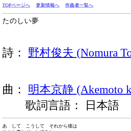
TOPページへ
更新情報へ
作曲者一覧へ
たのしい夢
詩：
野村俊夫 (Nomura Tos
曲：
明本京静 (Akemoto ky
歌詞言語： 日本語
あゝして こうして それから後は