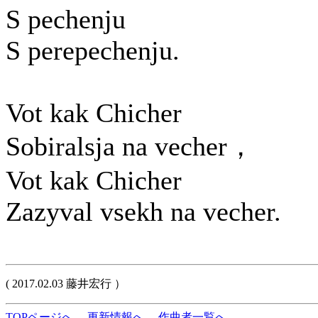
S pechenju
S perepechenju.
Vot kak Chicher
Sobiralsja na vecher，
Vot kak Chicher
Zazyval vsekh na vecher.
( 2017.02.03 藤井宏行 ）
TOPページへ
更新情報へ
作曲者一覧へ