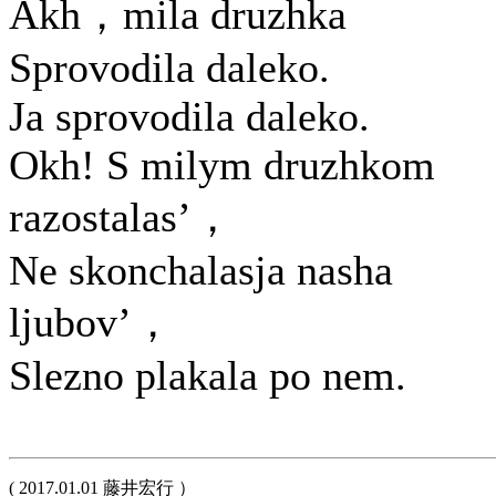
Akh，mila druzhka
Sprovodila daleko.
Ja sprovodila daleko.
Okh! S milym druzhkom
razostalas’，
Ne skonchalasja nasha
ljubov’，
Slezno plakala po nem.
( 2017.01.01 藤井宏行 ）