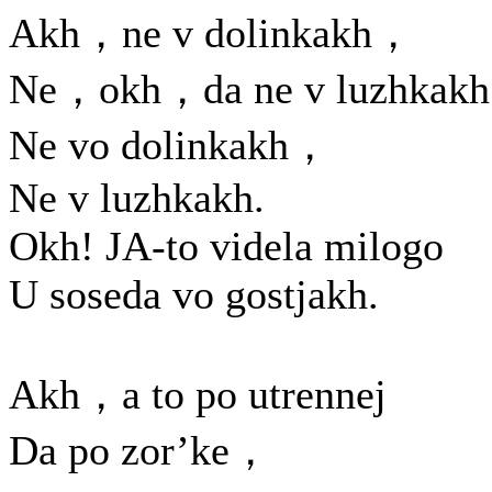
Akh，ne v dolinkakh，
Ne，okh，da ne v luzhkakh
Ne vo dolinkakh，
Ne v luzhkakh.
Okh! JA-to videla milogo
U soseda vo gostjakh.
Akh，a to po utrennej
Da po zor’ke，