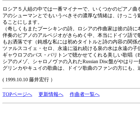
ロシア５人組の中では一番マイナーで、いくつかのピアノ曲
アのシューマンとでもいうべきその濃厚な情緒は、けっこう
ることにします。
（奇しくもまたプーシキンの詩。ロシアの作曲家は彼の詩に
伴奏のピアノのアルペジオがきらめく中、本当にドイツ語で
もお洒落です（鈍感な私には初めタイトルと詩の内容の関係
ツァルスコイェ・セロ、永遠に溢れ続ける泉の水は永遠の子
ギャウロフのバス・バリトンで聴かせてくれる美しい歌唱（B
シアのメゾ、シャロノヴァの入れたRussian Disc盤が
グリンカやキュイの歌曲は、ドイツ歌曲のファンの方にも、
( 1999.10.10 藤井宏行 ）
TOPページへ
更新情報へ
作曲者一覧へ