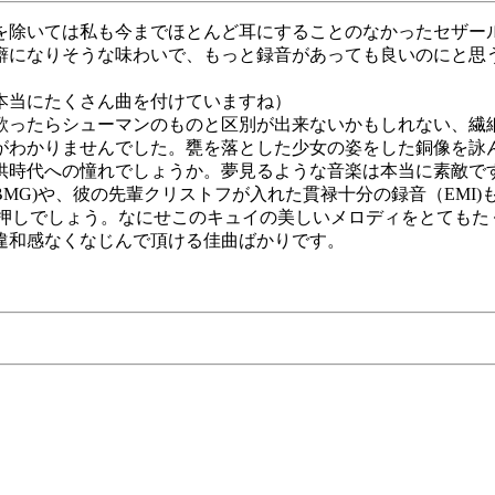
を除いては私も今までほとんど耳にすることのなかったセザー
癖になりそうな味わいで、もっと録音があっても良いのにと思
本当にたくさん曲を付けていますね）
歌ったらシューマンのものと区別が出来ないかもしれない、繊
がわかりませんでした。甕を落とした少女の姿をした銅像を詠
供時代への憧れでしょうか。夢見るような音楽は本当に素敵で
MG)や、彼の先輩クリストフが入れた貫禄十分の録音（EMI
やはり一押しでしょう。なにせこのキュイの美しいメロディをとて
違和感なくなじんで頂ける佳曲ばかりです。