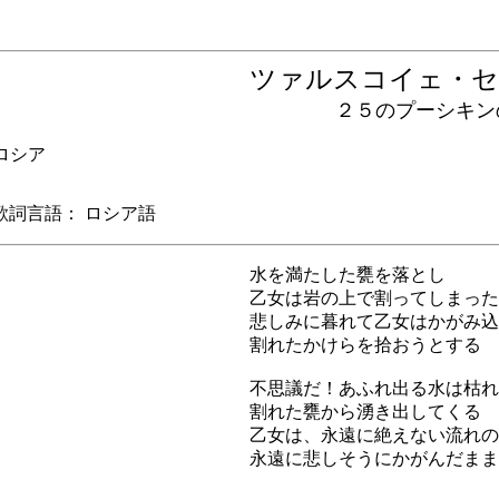
ツァルスコイェ・
２５のプーシキン
シア
言語： ロシア語
水を満たした甕を落とし
乙女は岩の上で割ってしまった
悲しみに暮れて乙女はかがみ込
割れたかけらを拾おうとする
不思議だ！あふれ出る水は枯れ
割れた甕から湧き出してくる
乙女は、永遠に絶えない流れの
永遠に悲しそうにかがんだまま