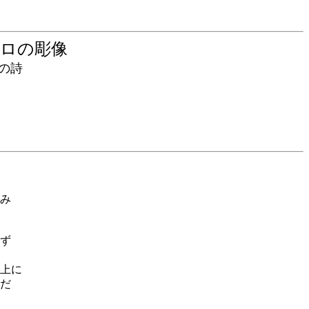
セロの彫像
の詩
み
ず
上に
だ