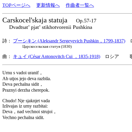
TOPページへ
更新情報へ
作曲者一覧へ
Carskocel'skaja statuja
Op.57-17
Dvadtsat’ pjat’ stikhotvorenii Pushkina
詩：
プーシキン (Aleksandr Sergeyevich Pushkin，1799-1837)
ロ
Царскосельская статуя (1830)
曲：
キュイ (César Antonovitch Cui ，1835-1918)
ロシア 歌詞
Urnu s vadoi uranif，
Ab utjos jejo deva razbila.
Deva pechalna sidit，
Praznyi derzha cherepok.
Chudo! Nje sjaknjet vada
Izlivajas iz urny razbitai:
Deva，nad vechnoi strujoi，
Vechno pechalna sidit.