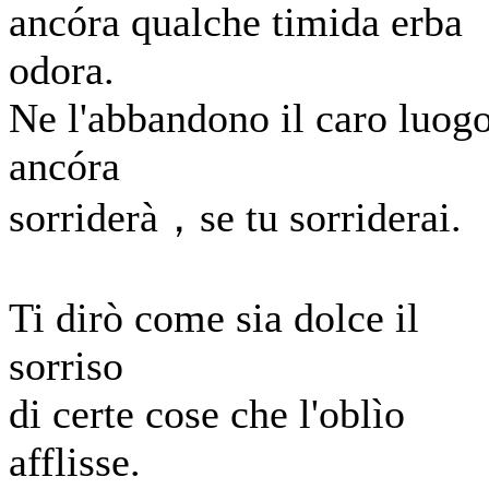
ancóra qualche timida erba
odora.
Ne l'abbandono il caro luog
ancóra
sorriderà，se tu sorriderai.
Ti dirò come sia dolce il
sorriso
di certe cose che l'oblìo
afflisse.