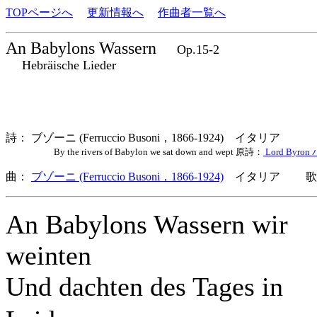
TOPページへ
更新情報へ
作曲者一覧へ
An Babylons Wassern
Op.15-2
Hebräische Lieder
詩： ブゾーニ (Ferruccio Busoni，1866-1924) イタリア
By the rivers of Babylon we sat down and wept 原詩：
Lord Byro
曲：
ブゾーニ (Ferruccio Busoni，1866-1924)
イタリア 歌詞
An Babylons Wassern wir
weinten
Und dachten des Tages in