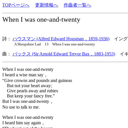
TOPページへ
更新情報へ
作曲者一覧へ
When I was one-and-twenty
詩：
ハウスマン (Alfred Edward Housman，1859-1936)
イング
A Shropshire Lad 13 When I was one-and-twenty
曲：
バックス (Sir Arnold Edward Trevor Bax，1883-1953)
イギ
When I was one-and-twenty
I heard a wise man say，
“Give crowns and pounds and guineas
But not your heart away;
Give pearls away and rubies
But keep your fancy free.”
But I was one-and-twenty，
No use to talk to me.
When I was one-and-twenty
I heard him say again，