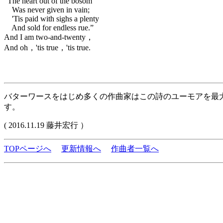
“The heart out of the bosom
Was never given in vain;
'Tis paid with sighs a plenty
And sold for endless rue.”
And I am two-and-twenty，
And oh，'tis true，'tis true.
バターワースをはじめ多くの作曲家はこの詩のユーモアを最
す。
( 2016.11.19 藤井宏行 ）
TOPページへ
更新情報へ
作曲者一覧へ