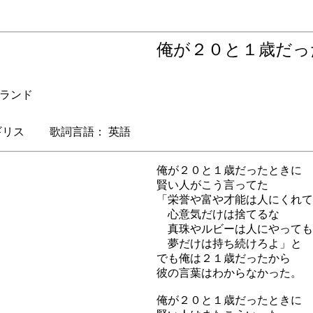
俺が２０と１歳だ
ランド
リス 歌詞言語： 英語
俺が２０と１歳だったときに
賢い人がこう言ってた
「栄誉や富や才能は人にくれて
心意気だけは捨てるな
真珠やルビーは人にやっても
夢だけは持ち続けろよ」と
でも俺は２１歳だったから
彼の言葉はわからなかった。
俺が２０と１歳だったときに