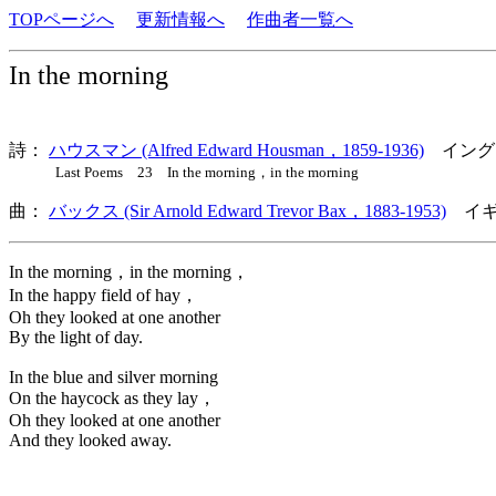
TOPページへ
更新情報へ
作曲者一覧へ
In the morning
詩：
ハウスマン (Alfred Edward Housman，1859-1936)
イング
Last Poems 23 In the morning，in the morning
曲：
バックス (Sir Arnold Edward Trevor Bax，1883-1953)
イギ
In the morning，in the morning，
In the happy field of hay，
Oh they looked at one another
By the light of day.
In the blue and silver morning
On the haycock as they lay，
Oh they looked at one another
And they looked away.