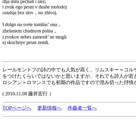
dlja mira pechali i slez;
i zvuk ego pesni v dushe molodoj
ostalsja bez slov，no zhivoj.
I dolgo na svete tomilas’ ona，
zhelaniem chudnym polna，
i zvukov nebes zamenit’ ne mogli
ej skuchnye pesni zemli.
レールモントフの詩の中でも人気が高く、リムスキー＝コル
をつけたくらいではないかと思いますが、それでも詩人が若
ロシアン＝ロマンスでも初期の作品ですので澄み切った抒情
( 2016.11.08 藤井宏行 ）
TOPページへ
更新情報へ
作曲者一覧へ