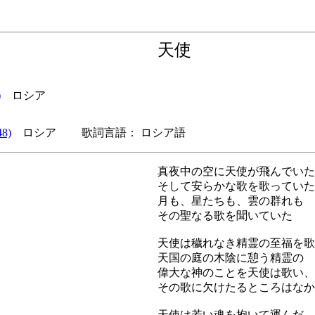
天使
)
ロシア
8)
ロシア 歌詞言語： ロシア語
真夜中の空に天使が飛んでいた
そして安らかな歌を歌っていた
月も、星たちも、雲の群れも
その聖なる歌を聞いていた
天使は穢れなき精霊の至福を歌
天国の庭の木陰に憩う精霊の
偉大な神のことを天使は歌い、
その歌に欠けたるところはなか
天使は若い魂を抱いて運んだ