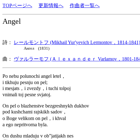
TOPページへ
更新情報へ
作曲者一覧へ
Angel
詩：
レールモントフ (Mikhail Yur'yevich Lermontov，1814-1841
Ангел (1831)
曲：
ヴァルラーモフ (Ａｌｅｘａｎｄｅｒ Varlamov，1801-184
Po nebu polunochi angel letel，
i tikhuju pesnju on pel;
i mesjats，i zvezdy，i tuchi tolpoj
vnimali toj pesne svjatoj.
On pel o blazhenstve bezgreshnykh dukhov
pod kushchami rajskikh sadov，
o Boge velikom on pel，i khval
a ego nepritvorna byla.
On dushu mladuju v ob”jatijakh nes